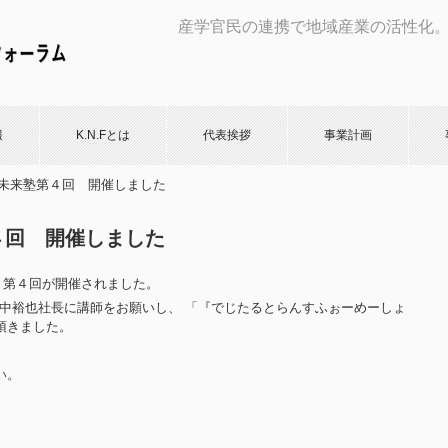
産学官民の連携で地域産業の活性化
報
K.N.Fとは
代表挨拶
事業計画
.22 未来塾第４回 開催しました
塾第４回 開催しました
塾』第４回が開催されました。
 田中裕也社長に講師をお願いし、 「『でじたるとらんすふぉーめーしょ
頂きました。
い。