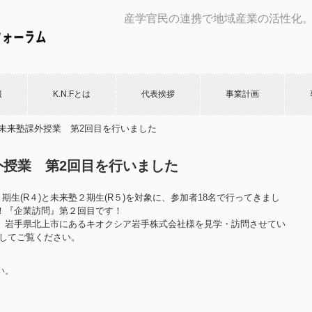
産学官民の連携で地域産業の活性化
報
K.N.Fとは
代表挨拶
事業計画
5.16 未来塾課外授業 第2回目を行いました
来塾課外授業 第2回目を行いました
期生(R４)と未来塾２期生(R５)を対象に、参加者18名で行ってきまし
習！『企業訪問』第２回目です！
岩手県北上市にあるキオクシア岩手株式会社様を見学・訪問させてい
クしてご覧ください。
い。