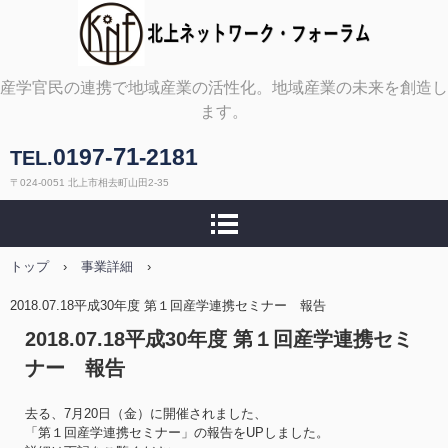
北上ネットワーク・フォ
産学官民の連携で地域産業の活性化。地域産業の未来を創造し
ます。
ーラム
71
0197-
2181
-
TEL.
〒024-0051 北上市相去町山田2-35
トップ
›
事業詳細
›
2018.07.18平成30年度 第１回産学連携セミナー 報告
2018.07.18平成30年度 第１回産学連携セミ
ナー 報告
去る、7月20日（金）に開催されました、
「第１回産学連携セミナー」の報告をUPしました。