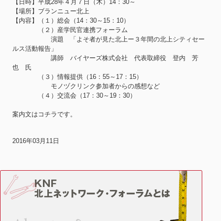
【日時】平成28年４月７日（木）14：30～
【場所】ブランニュー北上
【内容】（１）総会（14：30～15：10）
（２）産学民官連携フォーラム
演題 「よそ者が見た北上ー３年間の北上シティセー
ルス活動報告」
講師 バイヤーズ株式会社 代表取締役 登内 芳
也 氏
（３）情報提供（16：55～17：15）
モノヅクリンク参加者からの感想など
（４）交流会（17：30～19：30）
案内文はコチラです。
2016年03月11日