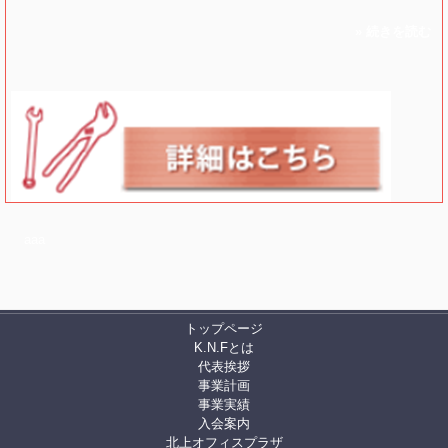
» 続きを読む
a
aa
トップページ
K.N.Fとは
代表挨拶
事業計画
事業実績
入会案内
北上オフィスプラザ