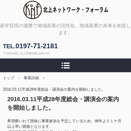
北上ネットワーク・フォ
産学官民の連携で地域産業の活性化。地域産業の未来を創造し
ます。
ーラム
71
0197-
2181
-
TEL.
〒024-0051 北上市相去町山田2-35
トップ
›
事業詳細
›
2016.03.11平成28年度総会・講演会の案内を開始しました。
2016.03.11平成28年度総会・講演会の案内
を開始しました。
希望郷いわて国体に事業参加を予定しているため、例年より１ケ月
以上早い開催となります。