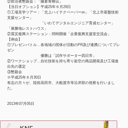
②前泊者懇親会：「鎌倉青柳店」
【当日オプション】平成25年６月29日
①工場見学ツアー：「北上ハイテクペーパー㈱」「北上市基盤技術
支援センター」
「いわてデジタルエンジニア育成センター」
「展勝地レストハウス」
②震災復興ステーション：同時開催「企業復興支援室交流会」
【例会】
①プレゼンバトル…各地域の団体が活動のPR及び連携についてプレ
ゼン
優勝は「試作サポーター四日市」
②ワークショップ…自社技術を持ち寄り架空の商品開発及び工場進
出先の選定
③懇親会
※平成25年６月30日
有志の方々が、陸前高田市、大船渡市等沿岸部の視察を行いまし
た。
2013年07月05日