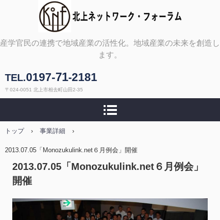
北上ネットワーク・フォ
産学官民の連携で地域産業の活性化。地域産業の未来を創造し
ます。
ーラム
71
0197-
2181
-
TEL.
〒024-0051 北上市相去町山田2-35
トップ
›
事業詳細
›
2013.07.05「Monozukulink.net６月例会」開催
2013.07.05「Monozukulink.net６月例会」
開催