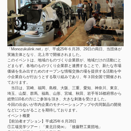
「Monozukulink.net」が、平成25年６月28、29日の両日、当団体が
実施主体となり、北上市で開催されました。
このイベントは、地域のものづくり企業群が、地域だけの活動にと
どまらず、各地のものづくり企業群と連携することで、新たな市場
価値を生み出すためのオープンな情報交換の場を提供する活動を中
小企業自らが行おうとする取り組みであり、年３回全国で開催され
ております。
当日は、宮崎、福岡、島根、大阪、三重、愛知、神奈川、東京、
埼玉、山梨、群馬、福島、山形、宮城、秋田、岩手等16都府県から
総勢110名の方にご参加を頂き、大きな刺激を受けました。
今回の出会いが市内企業のモチベーションアップや共同製品の開発
などにつながることを期待しております。
イベント概要
【前泊者オプション】平成25年６月28日
①工場見学ツアー：「東北日発㈱」「後藤野工業団地」